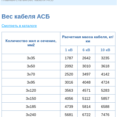
Вес кабеля АСБ
Смотреть в каталоге
Расчетная масса кабеля, кг/
Количество жил и сечение,
км
мм2
1 кВ
6 кВ
10 кВ
3х35
1787
2642
3235
3х50
2092
3010
3618
3х70
2520
3497
4142
3х95
3016
4048
4724
3х120
3563
4571
5283
3х150
4056
5112
5857
3х185
4739
5814
6588
3х240
5681
6722
7476