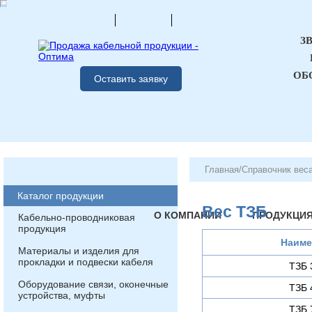
З
ОБ
Оставить заявку
Главная
/
Справочник вес
Каталог продукции
Вес ТЗБ
О КОМПАНИИ
ПРОДУКЦИ
Кабельно-проводниковая
продукция
Наиме
Материалы и изделия для
прокладки и подвески кабеля
ТЗБ 
Оборудование связи, оконечные
ТЗБ 
устройства, муфты
ТЗБ 