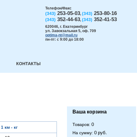
Телефон/Факс
253-05-03
253-80-16
(343)
(343)
,
352-44-63
352-41-53
(343)
(343)
,
620046
,
г. Екатеринбург
ул. Завокзальная 5, оф. 709
optima-nt@mail.ru
пн-пт: с 9:00 до 18:00
КОНТАКТЫ
Ваша корзина
0
Товаров:
 1 км - кг
0 руб.
На сумму: