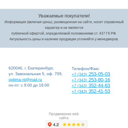
Уважаемые покупатели!
Информация (включая цены), размещенная на сайте, носит справочный
характер и не является
публичной офертой, определяемой положениями ст. 437 ГК РФ.
Актуальность цены и наличие продукции уточняйте у менеджеров.
620046, г. Екатеринбург,
Телефон/Факс
ул. Завокзальная 5, оф. 709,
253-05-03
+7 (343)
optima-nt@mail.ru
253-80-16
+7 (343)
пн-пт: с 9:00 до 18:00
352-44-63
+7 (343)
352-41-53
+7 (343)
Продвижение web
сайта