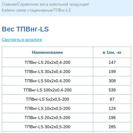
Главная
/
Справочник веса кабельной продукции
/
Кабели связи стационарные
/
ТПВнг-LS
Вес ТПВнг-LS
Смотреть в каталоге
Наименование
в 1км. -кг
ТПВнг-LS 20х2х0,4-200
147
ТПВнг-LS 30х2х0,4-200
199
ТПВнг-LS 50х2х0,4-200
308
ТПВнг-LS 100х2х0,4-200
539
ТПВнг-LS 5х2х0,5-200
87
ТПВнг-LS 10х2х0,5-200
124
ТПВнг-LS 20х2х0,5-200
196
ТПВнг-LS 30х2х0,5-200
285