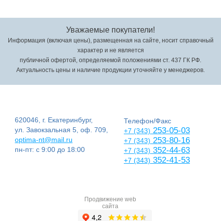
Уважаемые покупатели!
Информация (включая цены), размещенная на сайте, носит справочный
характер и не является
публичной офертой, определяемой положениями ст. 437 ГК РФ.
Актуальность цены и наличие продукции уточняйте у менеджеров.
620046, г. Екатеринбург,
Телефон/Факс
ул. Завокзальная 5, оф. 709,
253-05-03
+7 (343)
optima-nt@mail.ru
253-80-16
+7 (343)
пн-пт: с 9:00 до 18:00
352-44-63
+7 (343)
352-41-53
+7 (343)
Продвижение web
сайта