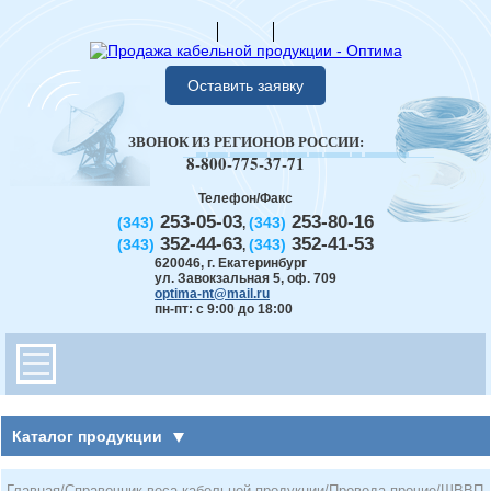
Оставить заявку
ЗВОНОК ИЗ РЕГИОНОВ РОССИИ:
8-800-775-37-71
Телефон/Факс
253-05-03
253-80-16
(343)
(343)
,
352-44-63
352-41-53
(343)
(343)
,
620046
,
г. Екатеринбург
ул. Завокзальная 5, оф. 709
optima-nt@mail.ru
пн-пт: с 9:00 до 18:00
Каталог продукции
Главная
/
Справочник веса кабельной продукции
/
Провода прочие
/
ШВВП