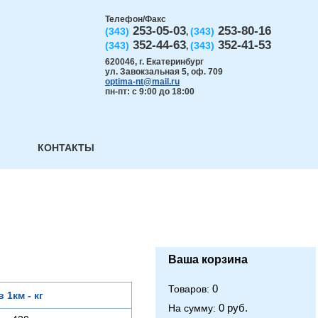
Телефон/Факс
253-05-03
253-80-16
(343)
(343)
,
352-44-63
352-41-53
(343)
(343)
,
620046
,
г. Екатеринбург
ул. Завокзальная 5, оф. 709
optima-nt@mail.ru
пн-пт: с 9:00 до 18:00
КОНТАКТЫ
Ваша корзина
0
Товаров:
в 1км - кг
0 руб.
На сумму: