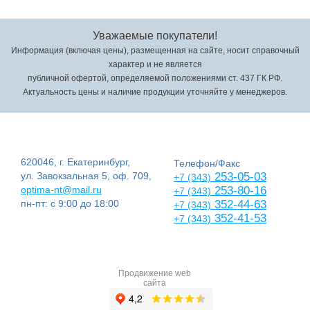
Уважаемые покупатели!
Информация (включая цены), размещенная на сайте, носит справочный
характер и не является
публичной офертой, определяемой положениями ст. 437 ГК РФ.
Актуальность цены и наличие продукции уточняйте у менеджеров.
620046, г. Екатеринбург,
Телефон/Факс
ул. Завокзальная 5, оф. 709,
253-05-03
+7 (343)
optima-nt@mail.ru
253-80-16
+7 (343)
пн-пт: с 9:00 до 18:00
352-44-63
+7 (343)
352-41-53
+7 (343)
Продвижение web
сайта