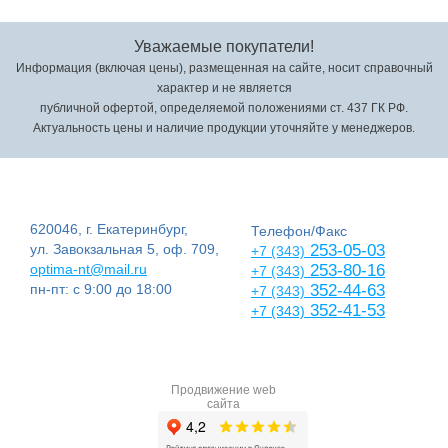
Уважаемые покупатели!
Информация (включая цены), размещенная на сайте, носит справочный
характер и не является
публичной офертой, определяемой положениями ст. 437 ГК РФ.
Актуальность цены и наличие продукции уточняйте у менеджеров.
620046, г. Екатеринбург,
Телефон/Факс
ул. Завокзальная 5, оф. 709,
253-05-03
+7 (343)
optima-nt@mail.ru
253-80-16
+7 (343)
пн-пт: с 9:00 до 18:00
352-44-63
+7 (343)
352-41-53
+7 (343)
Продвижение web
сайта