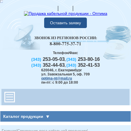
Оставить заявку
ЗВОНОК ИЗ РЕГИОНОВ РОССИИ:
8-800-775-37-71
Телефон/Факс
253-05-03
253-80-16
(343)
(343)
,
352-44-63
352-41-53
(343)
(343)
,
620046
,
г. Екатеринбург
ул. Завокзальная 5, оф. 709
optima-nt@mail.ru
пн-пт: с 9:00 до 18:00
Каталог продукции
Главная
/
Справочник веса кабельной продукции
/