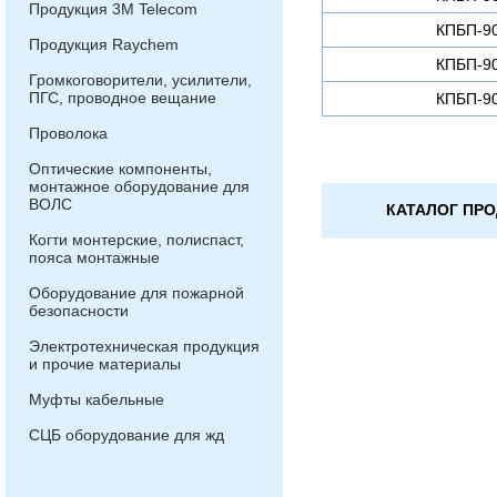
Продукция 3М Telecom
КПБП-90
Продукция Raychem
КПБП-90
Громкоговорители, усилители,
ПГС, проводное вещание
КПБП-90
Проволока
Оптические компоненты,
монтажное оборудование для
ВОЛС
КАТАЛОГ ПР
Когти монтерские, полиспаст,
пояса монтажные
Оборудование для пожарной
безопасности
Электротехническая продукция
и прочие материалы
Муфты кабельные
СЦБ оборудование для жд