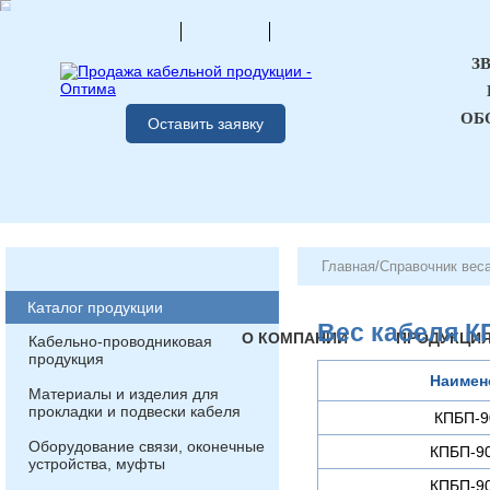
З
ОБ
Оставить заявку
Главная
/
Справочник вес
Каталог продукции
Вес кабеля К
О КОМПАНИИ
ПРОДУКЦИ
Кабельно-проводниковая
продукция
Наимен
Материалы и изделия для
прокладки и подвески кабеля
КПБП-9
Оборудование связи, оконечные
КПБП-90
устройства, муфты
КПБП-90