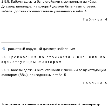
2.5.5. Кабели должны быть стойкими к монтажным изгибам.
Диаметр цилиндра, на который должен быть навит отрезок
кабеля, должен соответствовать указанному в табл. 4.
Т а б л и ц а 4
_______________
*
D
- расчетный наружный диаметр кабеля, мм.
2.6. Т р е б о в а н и я п о с т о й к о с т и к в н е ш н и м в о
з д е й с т в у ю щ и м ф а к т о р а м
2.6.1. Кабели должны быть стойкими к внешним воздействующим
факторам (ВВФ), приведенным в табл. 5.
Т а б л и ц а 5
Конкретные значения повышенной и пониженной температур