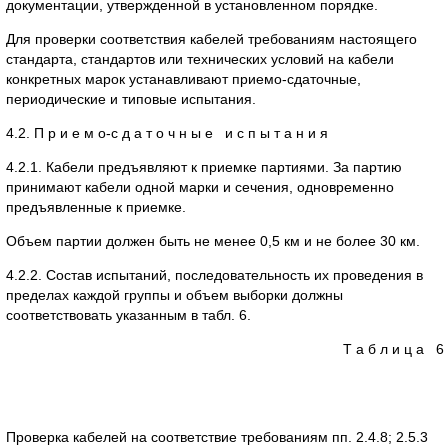
документации, утвержденной в установленном порядке.
Для проверки соответствия кабелей требованиям настоящего
стандарта, стандартов или технических условий на кабели
конкретных марок устанавливают приемо-сдаточные,
периодические и типовые испытания.
4.2. П р и е м о-с д а т о ч н ы е и с п ы т а н и я
4.2.1. Кабели предъявляют к приемке партиями. За партию
принимают кабели одной марки и сечения, одновременно
предъявленные к приемке.
Объем партии должен быть не менее 0,5 км и не более 30 км.
4.2.2. Состав испытаний, последовательность их проведения в
пределах каждой группы и объем выборки должны
соответствовать указанным в табл. 6.
Т а б л и ц а 6
Проверка кабелей на соответствие требованиям пп. 2.4.8; 2.5.3