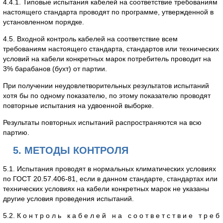
4.4.1. Типовые испытания кабелей на соответствие требованиям
настоящего стандарта проводят по программе, утвержденной в
установленном порядке.
4.5. Входной контроль кабелей на соответствие всем
требованиям настоящего стандарта, стандартов или технических
условий на кабели конкретных марок потребитель проводит на
3% барабанов (бухт) от партии.
При получении неудовлетворительных результатов испытаний
хотя бы по одному показателю, по этому показателю проводят
повторные испытания на удвоенной выборке.
Результаты повторных испытаний распространяются на всю
партию.
5. МЕТОДЫ КОНТРОЛЯ
5.1. Испытания проводят в нормальных климатических условиях
по ГОСТ 20.57.406-81, если в данном стандарте, стандартах или
технических условиях на кабели конкретных марок не указаны
другие условия проведения испытаний.
5.2. К о н т р о л ь к а б е л е й н а с о о т в е т с т в и е т р е б