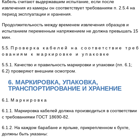
Кабель считают выдержавшим испытание, если после
извлечения из камеры он соответствует требованиям п. 2.5.4 на
период эксплуатации и хранения.
Продолжительность между временем извлечения образцов и
испытанием переменным напряжением не должна превышать 15
мин.
5.5. П р о в е р к а к а б е л е й н а с о о т в е т с т в и е т р е б
о в а н и я м к м а р к и р о в к е и у п а к о в к е
5.5.1. Качество и правильность маркировки и упаковки (пп. 6.1;
6.2) проверяют внешним осмотром.
6. МАРКИРОВКА, УПАКОВКА,
ТРАНСПОРТИРОВАНИЕ И ХРАНЕНИЕ
6.1. М а р к и р о в к а
6.1.1. Маркировка кабелей должна производиться в соответствии
с требованиями ГОСТ 18690-82.
6.1.2. На каждом барабане и ярлыке, прикрепленном к бухте,
должны быть указаны: