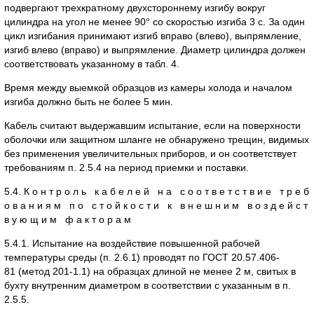
подвергают трехкратному двухстороннему изгибу вокруг
цилиндра на угол не менее 90° со скоростью изгиба 3 с. За один
цикл изгибания принимают изгиб вправо (влево), выпрямление,
изгиб влево (вправо) и выпрямление. Диаметр цилиндра должен
соответствовать указанному в табл. 4.
Время между выемкой образцов из камеры холода и началом
изгиба должно быть не более 5 мин.
Кабель считают выдержавшим испытание, если на поверхности
оболочки или защитном шланге не обнаружено трещин, видимых
без применения увеличительных приборов, и он соответствует
требованиям п. 2.5.4 на период приемки и поставки.
5.4. К о н т р о л ь к а б е л е й н а с о о т в е т с т в и е т р е б
о в а н и я м п о с т о й к о с т и к в н е ш н и м в о з д е й с т
в у ю щ и м ф а к т о р а м
5.4.1. Испытание на воздействие повышенной рабочей
температуры среды (п. 2.6.1) проводят по ГОСТ 20.57.406-
81 (метод 201-1.1) на образцах длиной не менее 2 м, свитых в
бухту внутренним диаметром в соответствии с указанным в п.
2.5.5.