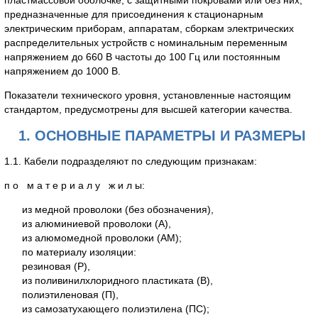
пластмассовой оболочке, с защитными покровами или без них,
предназначенные для присоединения к стационарным
электрическим приборам, аппаратам, сборкам электрических
распределительных устройств с номинальным переменным
напряжением до 660 В частоты до 100 Гц или постоянным
напряжением до 1000 В.
Показатели технического уровня, установленные настоящим
стандартом, предусмотрены для высшей категории качества.
1. ОСНОВНЫЕ ПАРАМЕТРЫ И РАЗМЕРЫ
1.1. Кабели подразделяют по следующим признакам:
п о м а т е р и а л у ж и л ы:
из медной проволоки (без обозначения),
из алюминиевой проволоки (А),
из алюмомедной проволоки (АМ);
по материалу изоляции:
резиновая (Р),
из поливинилхлоридного пластиката (В),
полиэтиленовая (П),
из самозатухающего полиэтилена (ПС);