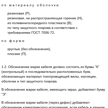
п о м а т е р и а л у о б о л о ч к и:
резиновая (Р),
резиновая, не распространяющая горение (Н),
из поливинилхлоридного пластиката (В);
по типу защитного покрова в соответствии с
требованиями ГОСТ 7006-72;
п о ф о р м е:
круглые (без обозначения),
плоские (П).
1.2. Обозначение марки кабеля должно состоять из буквы "К"
(контрольный) и последовательно расположенных букв,
обозначающих материал токопроводящей жилы, изоляции,
оболочки и тип защитного покрова.
В обозначение марки кабеля, имеющего экран, добавляют букву
"Э".
В обозначение марки кабеля (через дефис) добавляют
обозначение климатического исполнения, если кабель в данном