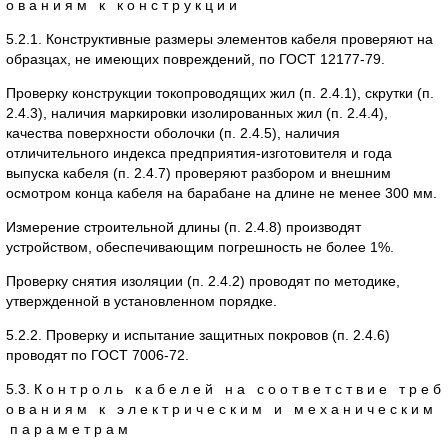
о в а н и я м к к о н с т р у к ц и и
5.2.1. Конструктивные размеры элементов кабеля проверяют на
образцах, не имеющих повреждений, по ГОСТ 12177-79.
Проверку конструкции токопроводящих жил (п. 2.4.1), скрутки (п.
2.4.3), наличия маркировки изолированных жил (п. 2.4.4),
качества поверхности оболочки (п. 2.4.5), наличия
отличительного индекса предприятия-изготовителя и года
выпуска кабеля (п. 2.4.7) проверяют разбором и внешним
осмотром конца кабеля на барабане на длине не менее 300 мм.
Измерение строительной длины (п. 2.4.8) производят
устройством, обеспечивающим погрешность не более 1%.
Проверку снятия изоляции (п. 2.4.2) проводят по методике,
утвержденной в установленном порядке.
5.2.2. Проверку и испытание защитных покровов (п. 2.4.6)
проводят по ГОСТ 7006-72.
5.3. К о н т р о л ь к а б е л е й н а с о о т в е т с т в и е т р е б
о в а н и я м к э л е к т р и ч е с к и м и м е х а н и ч е с к и м
п а р а м е т р а м