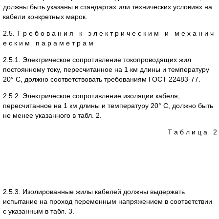
должны быть указаны в стандартах или технических условиях на
кабели конкретных марок.
2.5. Т р е б о в а н и я к э л е к т р и ч е с к и м и м е х а н и ч
е с к и м п а р а м е т р а м
2.5.1. Электрическое сопротивление токопроводящих жил
постоянному току, пересчитанное на 1 км длины и температуру
20° С, должно соответствовать требованиям ГОСТ 22483-77.
2.5.2. Электрическое сопротивление изоляции кабеля,
пересчитанное на 1 км длины и температуру 20° С, должно быть
не менее указанного в табл. 2.
Т а б л и ц а 2
2.5.3. Изолированные жилы кабелей должны выдержать
испытание на проход переменным напряжением в соответствии
с указанным в табл. 3.