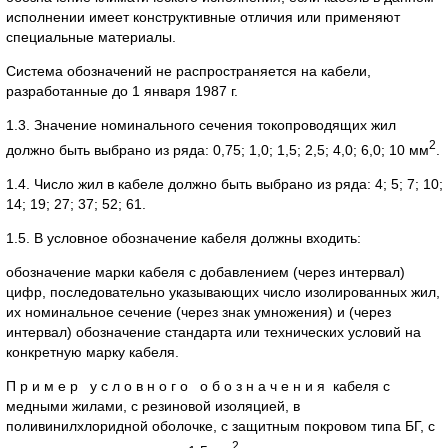
исполнении имеет конструктивные отличия или применяют
специальные материалы.
Система обозначений не распространяется на кабели,
разработанные до 1 января 1987 г.
1.3. Значение номинального сечения токопроводящих жил
2
должно быть выбрано из ряда: 0,75; 1,0; 1,5; 2,5; 4,0; 6,0; 10 мм
.
1.4. Число жил в кабеле должно быть выбрано из ряда: 4; 5; 7; 10;
14; 19; 27; 37; 52; 61.
1.5. В условное обозначение кабеля должны входить:
обозначение марки кабеля с добавлением (через интервал)
цифр, последовательно указывающих число изолированных жил,
их номинальное сечение (через знак умножения) и (через
интервал) обозначение стандарта или технических условий на
конкретную марку кабеля.
П р и м е р у с л о в н о г о о б о з н а ч е н и я кабеля с
медными жилами, с резиновой изоляцией, в
поливинилхлоридной оболочке, с защитным покровом типа БГ, с
2