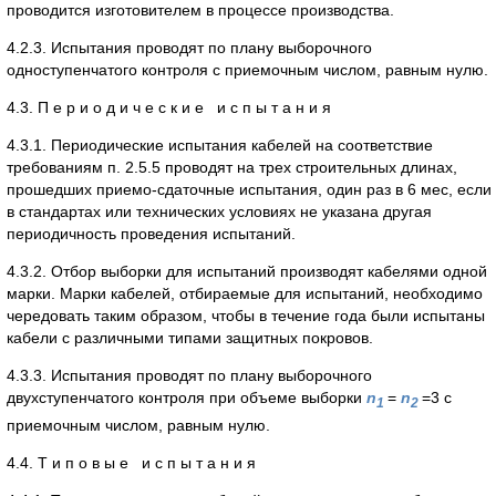
проводится изготовителем в процессе производства.
4.2.3. Испытания проводят по плану выборочного
одноступенчатого контроля с приемочным числом, равным нулю.
4.3. П е р и о д и ч е с к и е и с п ы т а н и я
4.3.1. Периодические испытания кабелей на соответствие
требованиям п. 2.5.5 проводят на трех строительных длинах,
прошедших приемо-сдаточные испытания, один раз в 6 мес, если
в стандартах или технических условиях не указана другая
периодичность проведения испытаний.
4.3.2. Отбор выборки для испытаний производят кабелями одной
марки. Марки кабелей, отбираемые для испытаний, необходимо
чередовать таким образом, чтобы в течение года были испытаны
кабели с различными типами защитных покровов.
4.3.3. Испытания проводят по плану выборочного
двухступенчатого контроля при объеме выборки
n
=
n
=3 с
1
2
приемочным числом, равным нулю.
4.4. Т и п о в ы е и с п ы т а н и я