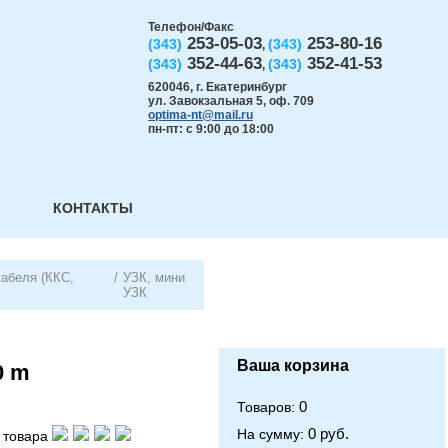
Телефон/Факс
253-05-03
253-80-16
(343)
(343)
,
352-44-63
352-41-53
(343)
(343)
,
620046
,
г. Екатеринбург
ул. Завокзальная 5, оф. 709
optima-nt@mail.ru
пн-пт: с 9:00 до 18:00
КОНТАКТЫ
абеля (ККС,
/
УЗК, мини
УЗК
Ваша корзина
0 m
0
Товаров:
0 руб.
На сумму:
 товара