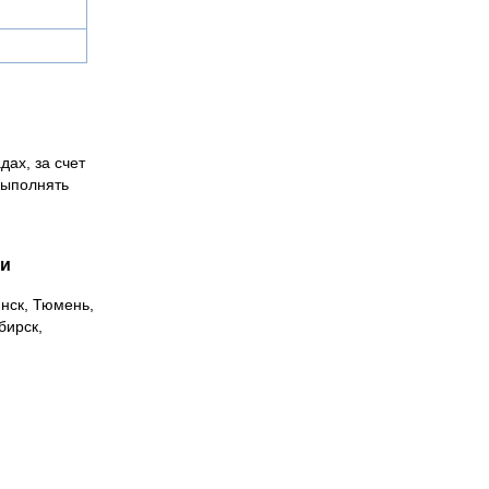
дах, за счет
выполнять
ии
инск, Тюмень,
бирск,