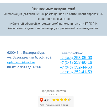
Уважаемые покупатели!
Информация (включая цены), размещенная на сайте, носит справочный
характер и не является
публичной офертой, определяемой положениями ст. 437 ГК РФ.
Актуальность цены и наличие продукции уточняйте у менеджеров.
620046, г. Екатеринбург,
Телефон/Факс
ул. Завокзальная 5, оф. 709,
253-05-03
+7 (343)
optima-nt@mail.ru
253-80-16
+7 (343)
пн-пт: с 9:00 до 18:00
352-44-63
+7 (343)
352-41-53
+7 (343)
Продвижение web
сайта