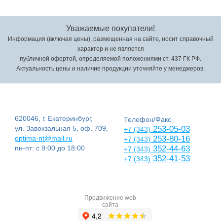
Уважаемые покупатели!
Информация (включая цены), размещенная на сайте, носит справочный
характер и не является
публичной офертой, определяемой положениями ст. 437 ГК РФ.
Актуальность цены и наличие продукции уточняйте у менеджеров.
620046, г. Екатеринбург,
Телефон/Факс
ул. Завокзальная 5, оф. 709,
253-05-03
+7 (343)
optima-nt@mail.ru
253-80-16
+7 (343)
пн-пт: с 9:00 до 18:00
352-44-63
+7 (343)
352-41-53
+7 (343)
Продвижение web
сайта