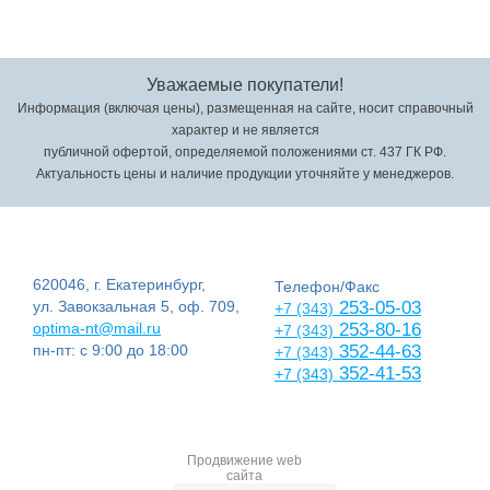
Уважаемые покупатели!
Информация (включая цены), размещенная на сайте, носит справочный
характер и не является
публичной офертой, определяемой положениями ст. 437 ГК РФ.
Актуальность цены и наличие продукции уточняйте у менеджеров.
620046, г. Екатеринбург,
Телефон/Факс
ул. Завокзальная 5, оф. 709,
253-05-03
+7 (343)
optima-nt@mail.ru
253-80-16
+7 (343)
пн-пт: с 9:00 до 18:00
352-44-63
+7 (343)
352-41-53
+7 (343)
Продвижение web
сайта