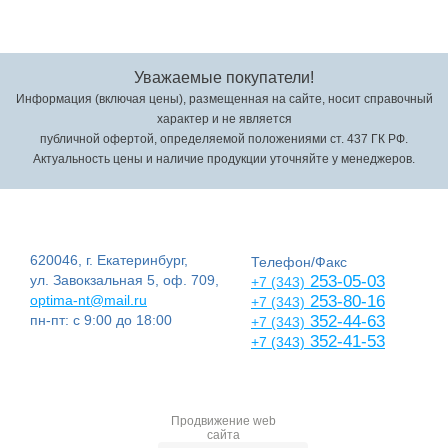
Уважаемые покупатели!
Информация (включая цены), размещенная на сайте, носит справочный
характер и не является
публичной офертой, определяемой положениями ст. 437 ГК РФ.
Актуальность цены и наличие продукции уточняйте у менеджеров.
620046, г. Екатеринбург,
Телефон/Факс
ул. Завокзальная 5, оф. 709,
253-05-03
+7 (343)
optima-nt@mail.ru
253-80-16
+7 (343)
пн-пт: с 9:00 до 18:00
352-44-63
+7 (343)
352-41-53
+7 (343)
Продвижение web
сайта