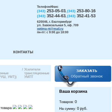
Телефон/Факс
253-05-03
253-80-16
(343)
(343)
,
352-44-63
352-41-53
(343)
(343)
,
620046
,
г. Екатеринбург
ул. Завокзальная 5, оф. 709
optima-nt@mail.ru
пн-пт: с 9:00 до 18:00
КОНТАКТЫ
/
Усилители
онные
трансляционные
РУШ, УМТ))
УМПТ
Ваша корзина
0
Товаров:
 товара
0 руб.
На сумму: