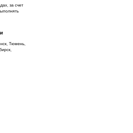
дах, за счет
выполнять
ии
инск, Тюмень,
бирск,