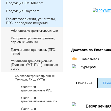
Продукция 3М Telecom
Продукция Raychem
Громкоговорители, усилители,
ПГС, проводное вещание
Абонентские громкоговорители
Рупорный громкоговоритель,
звуковые колонки
Громкоговорящая связь (ПГС,
Доставка по Екатерин
Теma)
Самовывоз
Усилители трансляционные
(Геликон, УМТ, РУШ), парковая
Курьером
связь
Усилители трансляционные
(Геликон, РУШ, УМТ))
Описание
Техн
Усилители
трансляционные РУШ
Усилители
трансляционные Геликон
Безупречная
Усилители