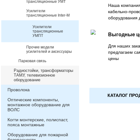
трансляционные УМТ
Наша компания
Усилители
кабельно-пров
трансляционные Inter-M
оборудования 
Усилители
трансляционные
Выгодные 
УМПТ
Для наших зака
Прочие модели
усилителей и аксессуары
предлагаем са
цены
Парковая связь
Радиостойки, трансформаторы
ТАМУ, телевизионное
оборудование
Проволока
КАТАЛОГ ПРО
Оптические компоненты,
монтажное оборудование для
ВОЛС
Когти монтерские, полиспаст,
пояса монтажные
Оборудование для пожарной
безопасности