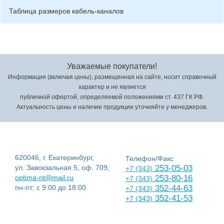
Таблица размеров кабель-каналов
Уважаемые покупатели!
Информация (включая цены), размещенная на сайте, носит справочный
характер и не является
публичной офертой, определяемой положениями ст. 437 ГК РФ.
Актуальность цены и наличие продукции уточняйте у менеджеров.
620046, г. Екатеринбург,
Телефон/Факс
ул. Завокзальная 5, оф. 709,
253-05-03
+7 (343)
optima-nt@mail.ru
253-80-16
+7 (343)
пн-пт: с 9:00 до 18:00
352-44-63
+7 (343)
352-41-53
+7 (343)