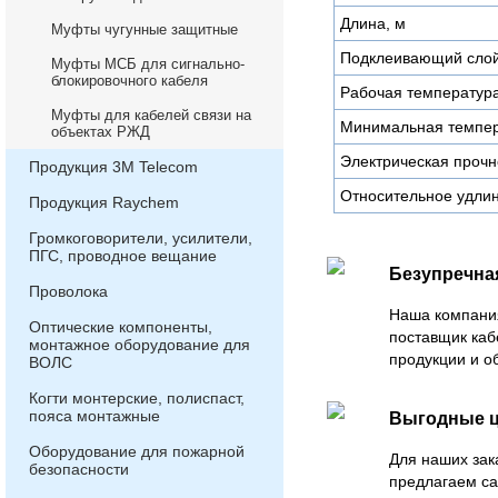
Длина, м
Муфты чугунные защитные
Подклеивающий сло
Муфты МСБ для сигнально-
блокировочного кабеля
Рабочая температура
Муфты для кабелей связи на
Минимальная темпера
объектах РЖД
Электрическая прочн
Продукция 3М Telecom
Относительное удлин
Продукция Raychem
Громкоговорители, усилители,
ПГС, проводное вещание
Безупречна
Проволока
Наша компани
Оптические компоненты,
поставщик каб
монтажное оборудование для
продукции и о
ВОЛС
Когти монтерские, полиспаст,
пояса монтажные
Выгодные 
Оборудование для пожарной
Для наших зак
безопасности
предлагаем с