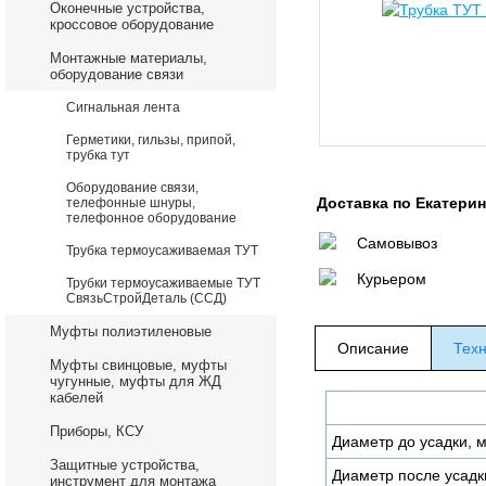
Оконечные устройства,
кроссовое оборудование
Монтажные материалы,
оборудование связи
Сигнальная лента
Герметики, гильзы, припой,
трубка тут
Оборудование связи,
Доставка по Екатери
телефонные шнуры,
телефонное оборудование
Самовывоз
Трубка термоусаживаемая ТУТ
Курьером
Трубки термоусаживаемые ТУТ
СвязьСтройДеталь (ССД)
Муфты полиэтиленовые
Описание
Техн
Муфты свинцовые, муфты
чугунные, муфты для ЖД
кабелей
Приборы, КСУ
Диаметр до усадки, 
Защитные устройства,
Диаметр после усадк
инструмент для монтажа