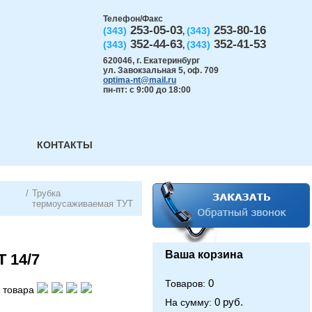
Телефон/Факс
253-05-03
253-80-16
(343)
(343)
,
352-44-63
352-41-53
(343)
(343)
,
620046
,
г. Екатеринбург
ул. Завокзальная 5, оф. 709
optima-nt@mail.ru
пн-пт: с 9:00 до 18:00
КОНТАКТЫ
/
Трубка
термоусаживаемая ТУТ
Ваша корзина
 14/7
0
Товаров:
 товара
0 руб.
На сумму: