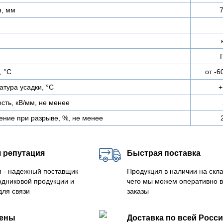
я, мм
7
, °С
от -6
тура усадки, °С
+
сть, кВ/мм, не менее
ение при разрыве, %, не менее
 репутация
Быстрая поставка
 - надежный поставщик
Продукция в наличии на скла
одниковой продукции и
чего мы можем оперативно 
для связи
заказы
цены
Доставка по всей Росс