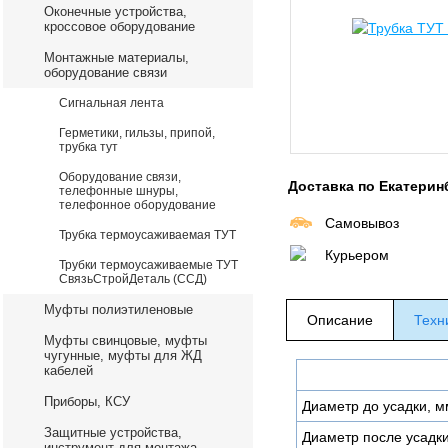
Оконечные устройства,
кроссовое оборудование
Монтажные материалы,
оборудование связи
Сигнальная лента
Герметики, гильзы, припой,
трубка тут
Оборудование связи,
Доставка по Екатерин
телефонные шнуры,
телефонное оборудование
Самовывоз
Трубка термоусаживаемая ТУТ
Курьером
Трубки термоусаживаемые ТУТ
СвязьСтройДеталь (ССД)
Муфты полиэтиленовые
Описание
Техн
Муфты свинцовые, муфты
чугунные, муфты для ЖД
кабелей
Приборы, КСУ
Диаметр до усадки, м
Защитные устройства,
Диаметр после усадк
инструмент для монтажа