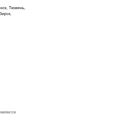
инск, Тюмень,
бирск,
 является