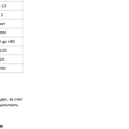
-13
1
нет
ПВХ
0 до +80
125
20
200
дах, за счет
выполнять
ии