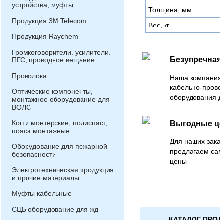
устройства, муфты
Толщина, мм
Продукция 3М Telecom
Вес, кг
Продукция Raychem
Громкоговорители, усилители,
Безупречная
ПГС, проводное вещание
Проволока
Наша компания
кабельно-пров
Оптические компоненты,
оборудования 
монтажное оборудование для
ВОЛС
Когти монтерские, полиспаст,
Выгодные 
пояса монтажные
Для наших зака
Оборудование для пожарной
предлагаем са
безопасности
цены
Электротехническая продукция
и прочие материалы
Муфты кабельные
СЦБ оборудование для жд
КАТАЛОГ ПРО