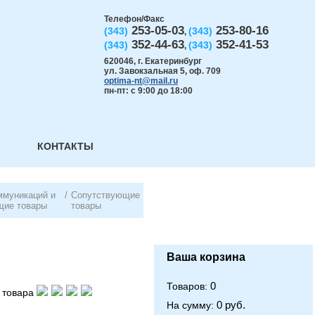
Телефон/Факс
253-05-03
253-80-16
(343)
(343)
,
352-44-63
352-41-53
(343)
(343)
,
620046
,
г. Екатеринбург
ул. Завокзальная 5, оф. 709
optima-nt@mail.ru
пн-пт: с 9:00 до 18:00
КОНТАКТЫ
ммуникаций и
/
Сопутствующие
щие товары
товары
Ваша корзина
0
Товаров:
 товара
0 руб.
На сумму: