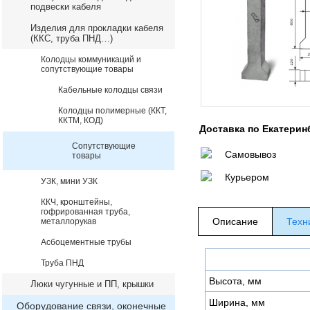
подвески кабеля
Изделия для прокладки кабеля
(ККС, труба ПНД…)
Колодцы коммуникаций и
сопутствующие товары
Кабельные колодцы связи
Колодцы полимерные (ККТ,
ККТМ, КОД)
Доставка по Екатерин
Сопутствующие
Самовывоз
товары
Курьером
УЗК, мини УЗК
ККЧ, кронштейны,
гофрированная труба,
Описание
Техн
металлорукав
Асбоцементные трубы
Труба ПНД
Высота, мм
Люки чугунные и ПП, крышки
Ширина, мм
Оборудование связи, оконечные