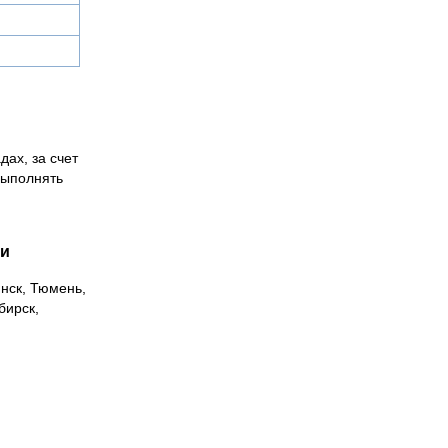
дах, за счет
выполнять
ии
инск, Тюмень,
бирск,