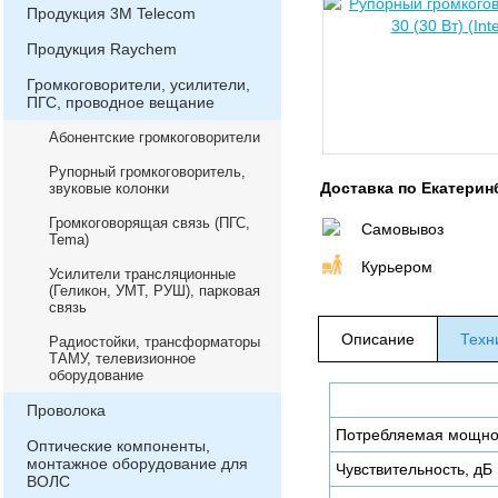
Продукция 3М Telecom
Продукция Raychem
Громкоговорители, усилители,
ПГС, проводное вещание
Абонентские громкоговорители
Рупорный громкоговоритель,
Доставка по Екатерин
звуковые колонки
Громкоговорящая связь (ПГС,
Самовывоз
Теma)
Курьером
Усилители трансляционные
(Геликон, УМТ, РУШ), парковая
связь
Описание
Техн
Радиостойки, трансформаторы
ТАМУ, телевизионное
оборудование
Проволока
Потребляемая мощнос
Оптические компоненты,
монтажное оборудование для
Чувствительность, дБ
ВОЛС