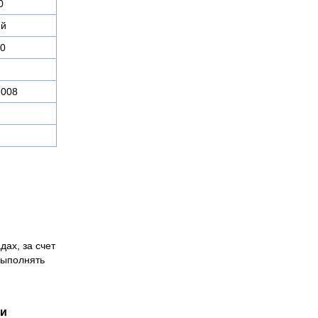
0
ий
0
.008
дах, за счет
выполнять
ии