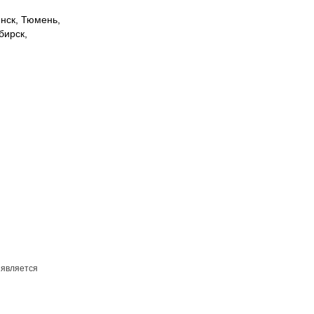
инск, Тюмень,
бирск,
 является