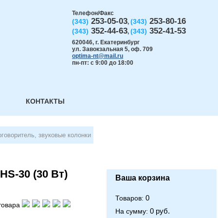
Телефон/Факс
253-05-03
253-80-16
(343)
(343)
,
352-44-63
352-41-53
(343)
(343)
,
620046
,
г. Екатеринбург
ул. Завокзальная 5, оф. 709
optima-nt@mail.ru
пн-пт: с 9:00 до 18:00
КОНТАКТЫ
говоритель, звуковые колонки
S-30 (30 Вт)
Ваша корзина
0
Товаров:
товара
0 руб.
На сумму: