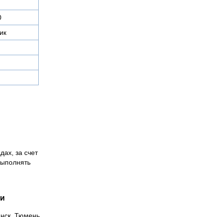
0
ик
дах, за счет
выполнять
ии
инск, Тюмень,