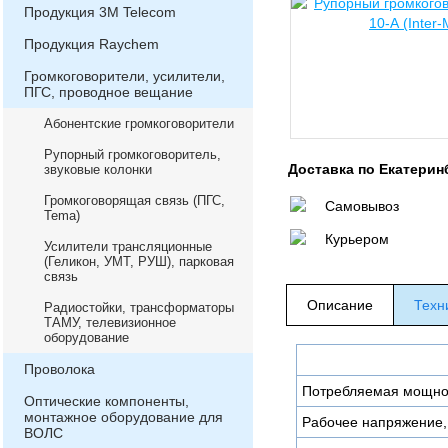
Продукция 3М Telecom
Продукция Raychem
Громкоговорители, усилители,
ПГС, проводное вещание
Абонентские громкоговорители
Рупорный громкоговоритель,
Доставка по Екатерин
звуковые колонки
Громкоговорящая связь (ПГС,
Самовывоз
Теma)
Курьером
Усилители трансляционные
(Геликон, УМТ, РУШ), парковая
связь
Описание
Техн
Радиостойки, трансформаторы
ТАМУ, телевизионное
оборудование
Проволока
Потребляемая мощнос
Оптические компоненты,
монтажное оборудование для
Рабочее напряжение,
ВОЛС