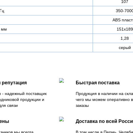
107
Гц
350-700
ABS пласт
 мм
151х189
1,28
серый
 репутация
Быстрая поставка
 - надежный поставщик
Продукция в наличии на скла
одниковой продукции и
чего мы можем оперативно 
для связи
заказы
цены
Доставка по всей Росс
зчиков мы всегда
В том числе в Пермь, Челяб