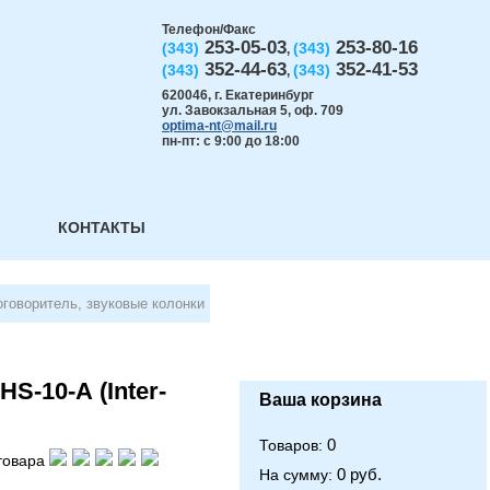
Телефон/Факс
253-05-03
253-80-16
(343)
(343)
,
352-44-63
352-41-53
(343)
(343)
,
620046
,
г. Екатеринбург
ул. Завокзальная 5, оф. 709
optima-nt@mail.ru
пн-пт: с 9:00 до 18:00
КОНТАКТЫ
говоритель, звуковые колонки
S-10-А (Inter-
Ваша корзина
0
Товаров:
товара
0 руб.
На сумму: