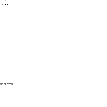
бирск,
 является