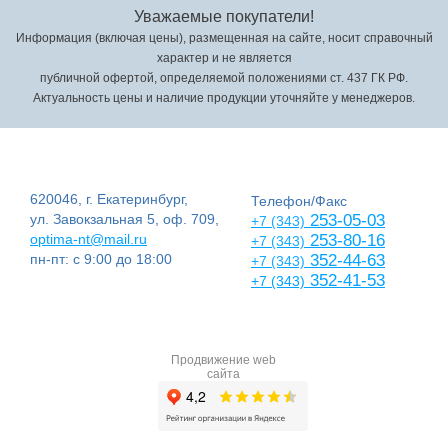
Уважаемые покупатели!
Информация (включая цены), размещенная на сайте, носит справочный
характер и не является
публичной офертой, определяемой положениями ст. 437 ГК РФ.
Актуальность цены и наличие продукции уточняйте у менеджеров.
620046, г. Екатеринбург,
Телефон/Факс
ул. Завокзальная 5, оф. 709,
253-05-03
+7 (343)
optima-nt@mail.ru
253-80-16
+7 (343)
пн-пт: с 9:00 до 18:00
352-44-63
+7 (343)
352-41-53
+7 (343)
Продвижение web
сайта