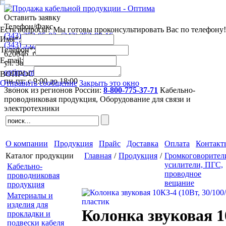
Оставить заявку
Телефон/Факс
Есть вопросы? Мы готовы проконсультировать Вас по телефону!
(343)
253-05-03
,
(343)
253-80-16
Имя*:
(343)
352-44-63
,
(343)
352-41-53
Телефон*:
620046
,
г. Екатеринбург
E-mail:
ул. Завокзальная 5, оф. 709
optima-nt@mail.ru
ВОПРОС
пн-пт: с 9:00 до 18:00
Отправить сообщение
Закрыть это окно
Звонок из регионов России:
8-800-775-37-71
Кабельно-
проводниковая продукция,
Оборудование для связи и
электротехники
О компании
Продукция
Прайс
Доставка
Оплата
Контакт
Каталог продукции
Главная
/
Продукция
/
Громкоговорител
усилители, ПГС,
Кабельно-
проводное
проводниковая
вещание
продукция
Материалы и
изделия для
Колонка звуковая 
прокладки и
подвески кабеля