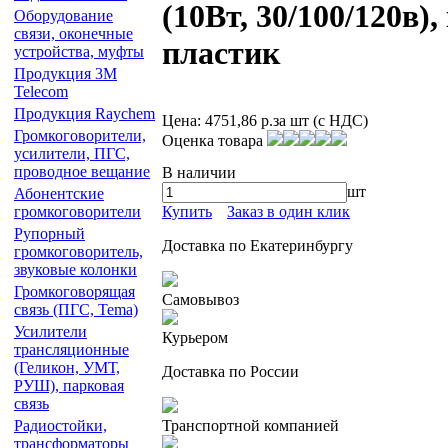
(10Вт, 30/100/120в),
Оборудование
связи, оконечные
пластик
устройства, муфты
Продукция 3М
Telecom
Продукция Raychem
Цена:
4751,86 р.
за шт (с НДС)
Громкоговорители,
Оценка товара
усилители, ПГС,
проводное вещание
В наличии
шт
Абонентские
Купить
Заказ в один клик
громкоговорители
Рупорный
Доставка по Екатеринбургу
громкоговоритель,
звуковые колонки
Громкоговорящая
Самовывоз
связь (ПГС, Теma)
Усилители
Курьером
трансляционные
(Геликон, УМТ,
Доставка по России
РУШ), парковая
связь
Транспортной компанией
Радиостойки,
трансформаторы