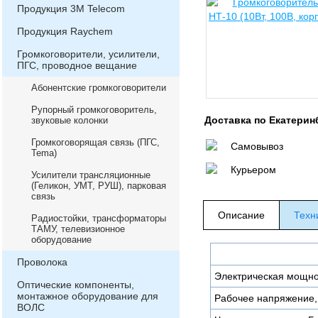
Продукция 3М Telecom
Продукция Raychem
Громкоговорители, усилители,
ПГС, проводное вещание
Абонентские громкоговорители
Рупорный громкоговоритель,
Доставка по Екатерин
звуковые колонки
Громкоговорящая связь (ПГС,
Самовывоз
Теma)
Курьером
Усилители трансляционные
(Геликон, УМТ, РУШ), парковая
связь
Описание
Техн
Радиостойки, трансформаторы
ТАМУ, телевизионное
оборудование
Проволока
Электрическая мощно
Оптические компоненты,
монтажное оборудование для
Рабочее напряжение,
ВОЛС