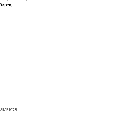
бирск,
 является