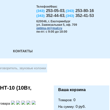
Телефон/Факс
253-05-03
253-80-16
(343)
(343)
,
352-44-63
352-41-53
(343)
(343)
,
620046
,
г. Екатеринбург
ул. Завокзальная 5, оф. 709
optima-nt@mail.ru
пн-пт: с 9:00 до 18:00
КОНТАКТЫ
говоритель, звуковые колонки
Т-10 (10Вт,
Ваша корзина
0
Товаров:
товара
0 руб.
На сумму: