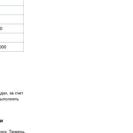
40
000
дах, за счет
выполнять
ии
инск, Тюмень,