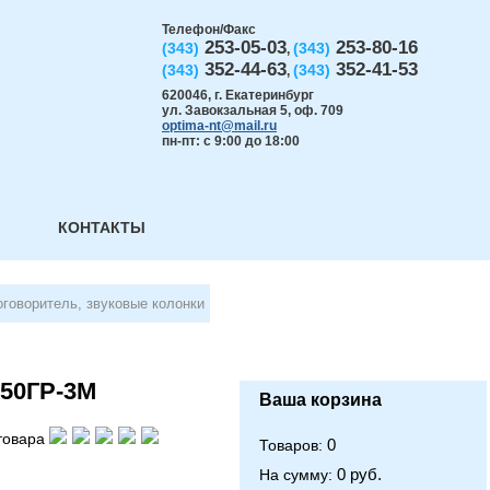
Телефон/Факс
253-05-03
253-80-16
(343)
(343)
,
352-44-63
352-41-53
(343)
(343)
,
620046
,
г. Екатеринбург
ул. Завокзальная 5, оф. 709
optima-nt@mail.ru
пн-пт: с 9:00 до 18:00
КОНТАКТЫ
говоритель, звуковые колонки
 50ГР-3М
Ваша корзина
товара
0
Товаров:
0 руб.
На сумму: