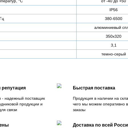
ператур, °C
от -40 до +50
IP56
Гц
380-6500
алюминиевый сп
350х320
3,1
темно-серый
 репутация
Быстрая поставка
 - надежный поставщик
Продукция в наличии на скла
одниковой продукции и
чего мы можем оперативно 
для связи
заказы
цены
Доставка по всей Росс