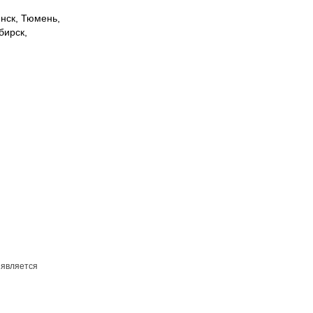
инск, Тюмень,
бирск,
 является