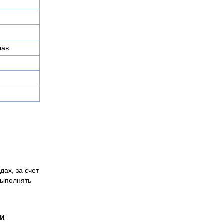
лав
дах, за счет
выполнять
ии