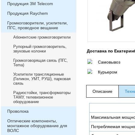
Продукция 3М Telecom
Продукция Raychem
Громкоговорители, усилители,
ПГС, проводное вещание
Абонентские громкоговорители
Рупорный громкоговоритель,
Доставка по Екатерин
звуковые колонки
Громкоговорящая связь (ПГС,
Самовывоз
Теma)
Курьером
Усилители трансляционные
(Геликон, УМТ, РУШ), парковая
связь
Описание
Техн
Радиостойки, трансформаторы
ТАМУ, телевизионное
оборудование
Проволока
Максимальная мощнос
Оптические компоненты,
монтажное оборудование для
Потребляемая мощнос
ВОЛС