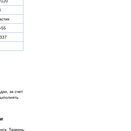
/120
4
астик
+55
337
дах, за счет
выполнять
ии
инск, Тюмень,