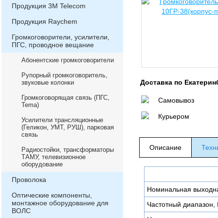
Продукция 3М Telecom
Продукция Raychem
Громкоговорители, усилители,
ПГС, проводное вещание
Абонентские громкоговорители
Рупорный громкоговоритель,
Доставка по Екатерин
звуковые колонки
Громкоговорящая связь (ПГС,
Самовывоз
Теma)
Курьером
Усилители трансляционные
(Геликон, УМТ, РУШ), парковая
связь
Описание
Техн
Радиостойки, трансформаторы
ТАМУ, телевизионное
оборудование
Проволока
Номинальная выходна
Оптические компоненты,
монтажное оборудование для
Частотный диапазон, 
ВОЛС