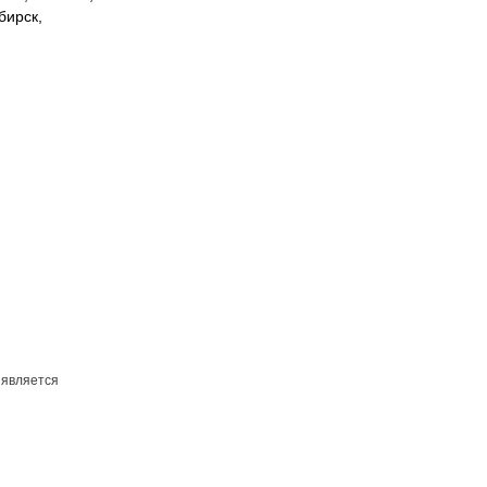
бирск,
 является