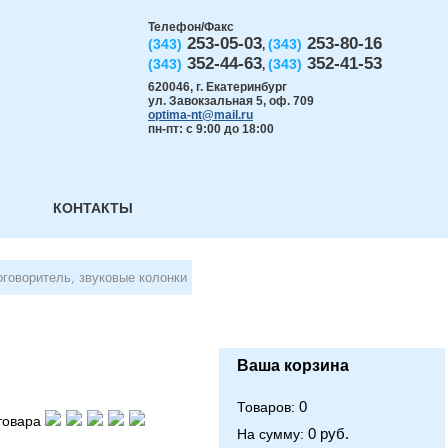
Телефон/Факс
253-05-03
253-80-16
(343)
(343)
,
352-44-63
352-41-53
(343)
(343)
,
620046
,
г. Екатеринбург
ул. Завокзальная 5, оф. 709
optima-nt@mail.ru
пн-пт: с 9:00 до 18:00
КОНТАКТЫ
говоритель, звуковые колонки
Ваша корзина
0
Товаров:
товара
0 руб.
На сумму: