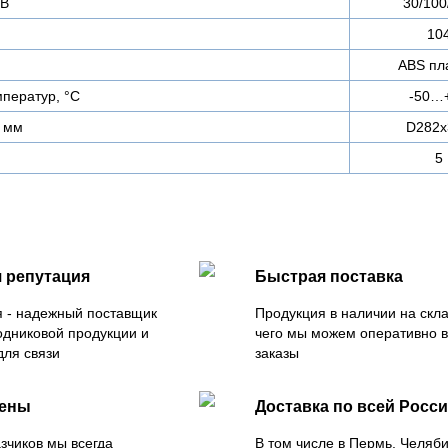
 В
30/100
10
ABS пл
ператур, °С
-50…
 мм
D282х
5
 репутация
Быстрая поставка
 - надежный поставщик
Продукция в наличии на скла
одниковой продукции и
чего мы можем оперативно 
для связи
заказы
цены
Доставка по всей Росс
зчиков мы всегда
В том числе в Пермь, Челяб