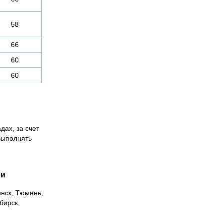
58
66
60
60
дах, за счет
выполнять
ии
инск, Тюмень,
бирск,