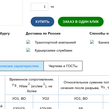
тн
КУПИТЬ
ЗАКАЗ В ОДИН КЛИК
нбургу
Доставка по России
Способы о
Транспортной компанией
Банко
Курьерскими службами
ические характеристики
Чертежи и ГОСТы
Временное сопротивление,
Относительное сужение по
, Н/мм
(кгс/мм
), не
сечения после разрыва,
, 
более
УО1, ВО
УО2
УО1, ВО
ей
420(43)
470(48)
68