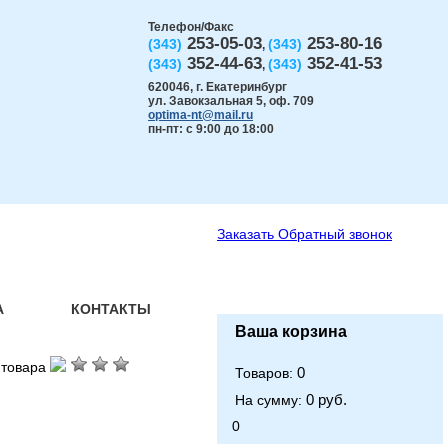
Телефон/Факс
253-05-03
253-80-16
(343)
(343)
,
352-44-63
352-41-53
(343)
(343)
,
620046
,
г. Екатеринбург
ул. Завокзальная 5, оф. 709
optima-nt@mail.ru
пн-пт: с 9:00 до 18:00
Заказать
Обратный звонок
А
КОНТАКТЫ
Ваша корзина
 товара
0
Товаров:
0 руб.
На сумму:
0