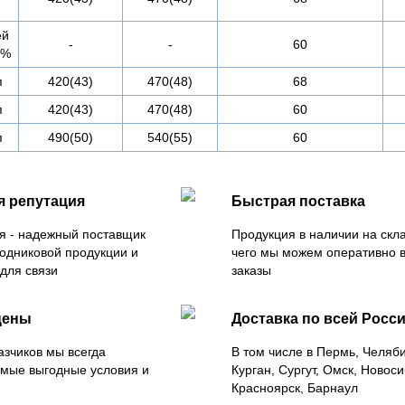
ей
-
-
60
2%
п
420(43)
470(48)
68
п
420(43)
470(48)
60
п
490(50)
540(55)
60
я репутация
Быстрая поставка
я - надежный поставщик
Продукция в наличии на скла
одниковой продукции и
чего мы можем оперативно 
для связи
заказы
цены
Доставка по всей Росс
азчиков мы всегда
В том числе в Пермь, Челяб
мые выгодные условия и
Курган, Сургут, Омск, Новоси
Красноярск, Барнаул