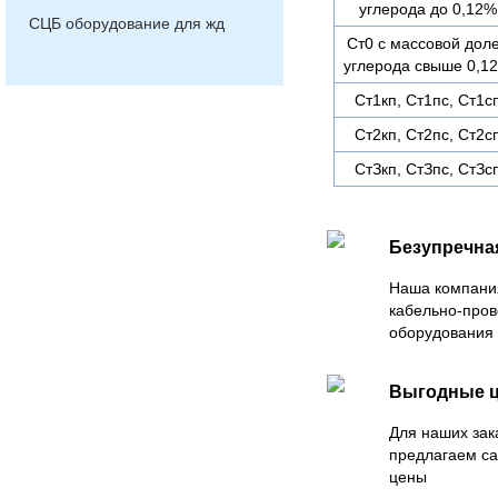
углерода до 0,12%
СЦБ оборудование для жд
Ст0 с массовой дол
углерода свыше 0,1
Ст1кп, Ст1пс, Ст1с
Ст2кп, Ст2пс, Ст2с
СтЗкп, СтЗпс, СтЗс
Безупречна
Наша компани
кабельно-пров
оборудования 
Выгодные 
Для наших зак
предлагаем са
цены