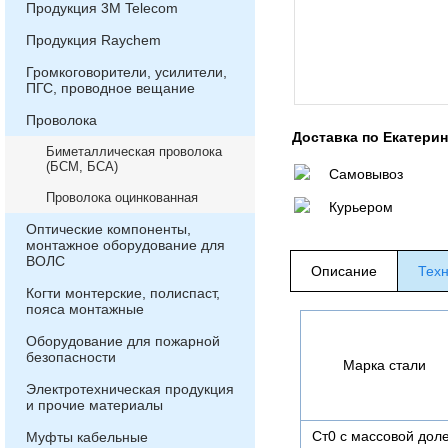
Продукция 3М Telecom
Продукция Raychem
Громкоговорители, усилители,
ПГС, проводное вещание
Проволока
Доставка по Екатери
Биметаллическая проволока
(БСМ, БСА)
Самовывоз
Проволока оцинкованная
Курьером
Оптические компоненты,
монтажное оборудование для
ВОЛС
Описание
Техн
Когти монтерские, полиспаст,
пояса монтажные
Оборудование для пожарной
безопасности
Марка стали
Электротехническая продукция
и прочие материалы
Ст0 с массовой дол
Муфты кабельные