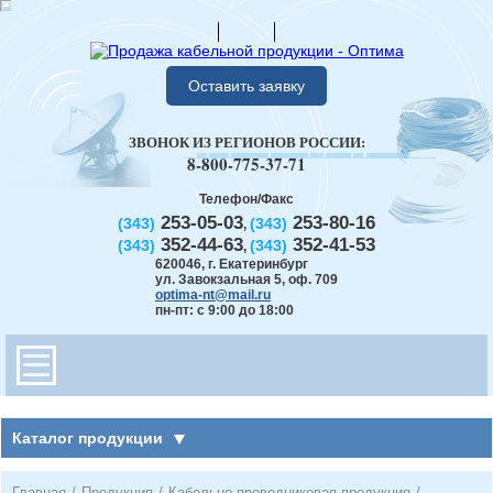
Оставить заявку
ЗВОНОК ИЗ РЕГИОНОВ РОССИИ:
8-800-775-37-71
Телефон/Факс
253-05-03
253-80-16
(343)
(343)
,
352-44-63
352-41-53
(343)
(343)
,
620046
,
г. Екатеринбург
ул. Завокзальная 5, оф. 709
optima-nt@mail.ru
пн-пт: с 9:00 до 18:00
Каталог продукции
Главная
/
Продукция
/
Кабельно-проводниковая продукция
/