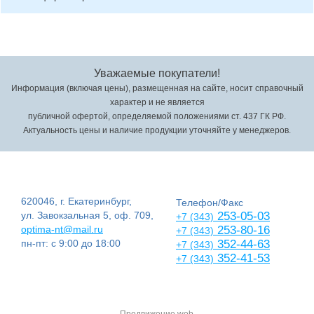
Уважаемые покупатели!
Информация (включая цены), размещенная на сайте, носит справочный
характер и не является
публичной офертой, определяемой положениями ст. 437 ГК РФ.
Актуальность цены и наличие продукции уточняйте у менеджеров.
620046, г. Екатеринбург,
Телефон/Факс
ул. Завокзальная 5, оф. 709,
253-05-03
+7 (343)
optima-nt@mail.ru
253-80-16
+7 (343)
пн-пт: с 9:00 до 18:00
352-44-63
+7 (343)
352-41-53
+7 (343)
Продвижение web