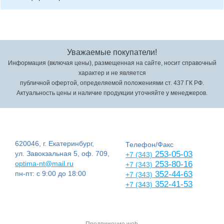
Уважаемые покупатели!
Информация (включая цены), размещенная на сайте, носит справочный
характер и не является
публичной офертой, определяемой положениями ст. 437 ГК РФ.
Актуальность цены и наличие продукции уточняйте у менеджеров.
620046, г. Екатеринбург,
Телефон/Факс
ул. Завокзальная 5, оф. 709,
253-05-03
+7 (343)
optima-nt@mail.ru
253-80-16
+7 (343)
пн-пт: с 9:00 до 18:00
352-44-63
+7 (343)
352-41-53
+7 (343)
Продвижение web