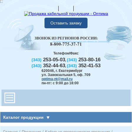
Оставить заявку
ЗВОНОК ИЗ РЕГИОНОВ РОССИИ:
8-800-775-37-71
Телефон/Факс
253-05-03
253-80-16
(343)
(343)
,
352-44-63
352-41-53
(343)
(343)
,
620046
,
г. Екатеринбург
ул. Завокзальная 5, оф. 709
optima-nt@mail.ru
пн-пт: с 9:00 до 18:00
Каталог продукции
Главная
/
Продукция
/
Кабельно-проводниковая продукция
/