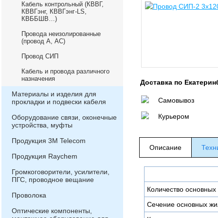
Кабель контрольный (КВВГ,
КВВГэнг, КВВГэнг-LS,
КВББШВ…)
Провода неизолированные
(провод А, АС)
Провод СИП
Кабель и провода различного
назначения
Доставка по Екатерин
Материалы и изделия для
Самовывоз
прокладки и подвески кабеля
Курьером
Оборудование связи, оконечные
устройства, муфты
Продукция 3М Telecom
Описание
Техн
Продукция Raychem
Громкоговорители, усилители,
ПГС, проводное вещание
Количество основных 
Проволока
Сечение основных жи
Оптические компоненты,