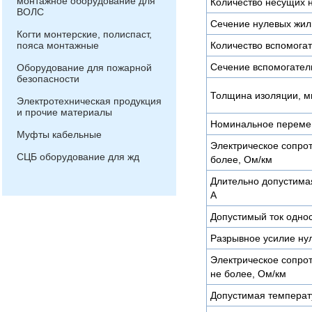
монтажное оборудование для
Количество несущих 
ВОЛС
Сечение нулевых жил
Когти монтерские, полиспаст,
пояса монтажные
Количество вспомогат
Сечение вспомогател
Оборудование для пожарной
безопасности
Толщина изоляции, 
Электротехническая продукция
и прочие материалы
Номинальное переме
Муфты кабельные
Электрическое сопро
СЦБ оборудование для жд
более, Ом/км
Длительно допустимая
А
Допустимый ток однос
Разрывное усилие ну
Электрическое сопро
не более, Ом/км
Допустимая температу