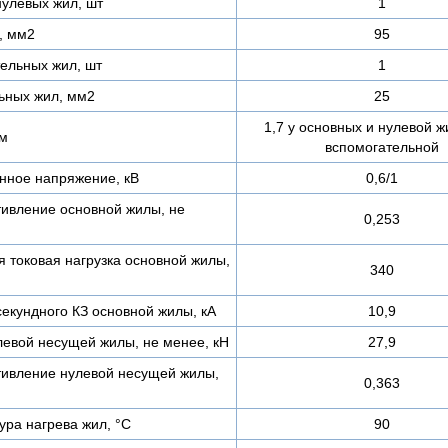
нулевых жил, шт
1
, мм2
95
ельных жил, шт
1
ьных жил, мм2
25
1,7 у основных и нулевой жи
мм
вспомогательной
нное напряжение, кВ
0,6/1
тивление основной жилы, не
0,253
 токовая нагрузка основной жилы,
340
екундного КЗ основной жилы, кА
10,9
левой несущей жилы, не менее, кН
27,9
тивление нулевой несущей жилы,
0,363
ра нагрева жил, °С
90