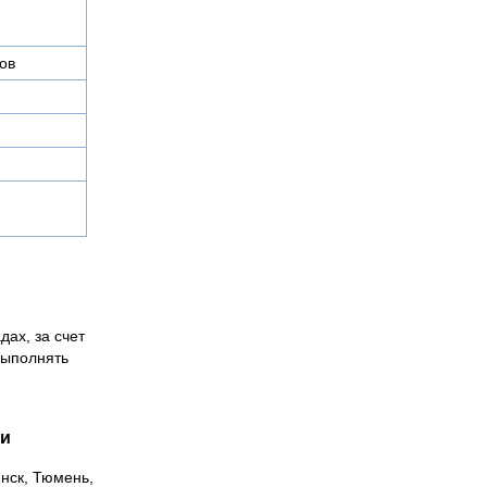
ов
дах, за счет
выполнять
ии
инск, Тюмень,