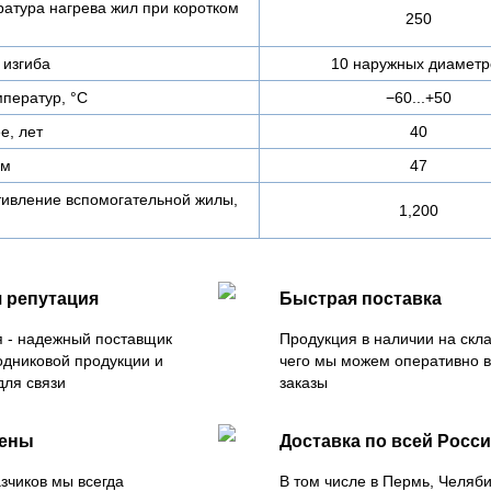
атура нагрева жил при коротком
250
изгиба
10 наружных диаметр
ператур, °С
−60...+50
е, лет
40
мм
47
тивление вспомогательной жилы,
1,200
 репутация
Быстрая поставка
 - надежный поставщик
Продукция в наличии на скла
одниковой продукции и
чего мы можем оперативно 
для связи
заказы
цены
Доставка по всей Росс
зчиков мы всегда
В том числе в Пермь, Челяб