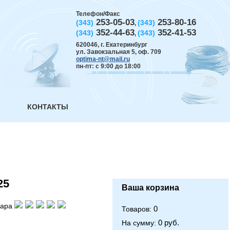
Телефон/Факс
253-05-03
253-80-16
(343)
(343)
,
352-44-63
352-41-53
(343)
(343)
,
620046
,
г. Екатеринбург
ул. Завокзальная 5, оф. 709
optima-nt@mail.ru
пн-пт: с 9:00 до 18:00
КОНТАКТЫ
25
Ваша корзина
вара
0
Товаров:
0 руб.
На сумму: