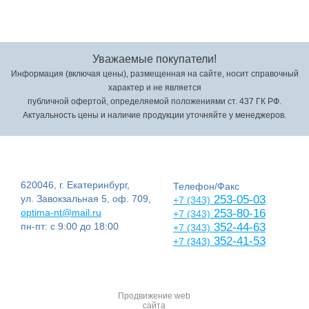
Уважаемые покупатели!
Информация (включая цены), размещенная на сайте, носит справочный
характер и не является
публичной офертой, определяемой положениями ст. 437 ГК РФ.
Актуальность цены и наличие продукции уточняйте у менеджеров.
620046, г. Екатеринбург,
Телефон/Факс
ул. Завокзальная 5, оф. 709,
253-05-03
+7 (343)
optima-nt@mail.ru
253-80-16
+7 (343)
пн-пт: с 9:00 до 18:00
352-44-63
+7 (343)
352-41-53
+7 (343)
Продвижение web
сайта