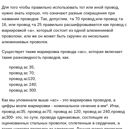
Для того чтобы правильно использовать тот или иной провод,
нужно знать хорошо, что означают разные сокращения при
названии проводов. Так, допустим, +а 70 провод,или провод +а
16, или провод +а 25 правильно расшифровывается как провод с
маркировкой «а», который состоит из одной алюминиевой
проволоки, или же он может быть скручен из нескольких
алюминиевых проволок.
Существует также маркировка провода «ас», которая включает
такие разновидность проводов, как:
провод ас 35;
провод ас 70;
провод ас120;
провод ас 240;
провод ас 300.
Как мы упоминали выше «ас» - это маркировка проводов, а
цифры возле маркировки - номинальное сечение в мм². Итак,
провод ас35, провод ас70, провод ас 120, провод ас 240,провод
ас300- это, по сути, провода одинаковые, состоящие из
оцинкованных стальных проволок, сплетенные в сердечник, а
также намотки проволок из алюминия. Данная марка проводов