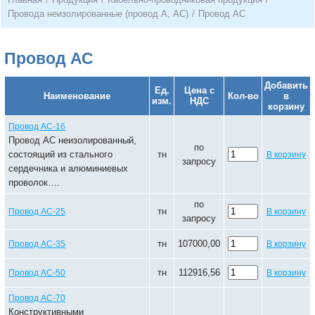
Провода неизолированные (провод А, АС)
/
Провод АС
Провод АС
Добавить
Ед.
Цена с
Наименование
Кол-во
в
изм.
НДС
корзину
Провод АС-16
Провод АС неизолированный,
по
состоящий из стального
тн
В корзину
запросу
сердечника и алюминиевых
проволок….
по
тн
Провод АС-25
В корзину
запросу
тн
107000,00
Провод АС-35
В корзину
тн
112916,56
Провод АС-50
В корзину
Провод АС-70
Конструктивными