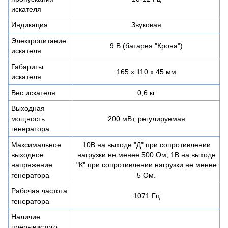
искателя
Индикация
Звуковая
Электропитание
9 В (батарея "Крона")
искателя
Габариты
165 x 110 x 45 мм
искателя
Вес искателя
0,6 кг
Выходная
мощность
200 мВт, регулируемая
генератора
Максимальное
10В на выходе "Д" при сопротивлении
выходное
нагрузки не менее 500 Ом; 1В на выходе
напряжение
"К" при сопротивлении нагрузки не менее
генератора
5 Ом.
Рабочая частота
1071 Гц
генератора
Наличие
прерывистого