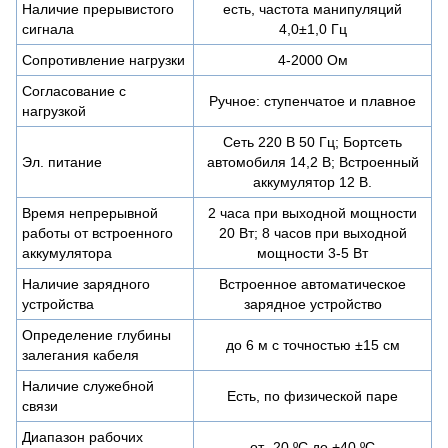
Наличие прерывистого
есть, частота манипуляций
сигнала
4,0±1,0 Гц
Сопротивление нагрузки
4-2000 Ом
Согласование с
Ручное: ступенчатое и плавное
нагрузкой
Сеть 220 B 50 Гц; Бортсеть
Эл. питание
автомобиля 14,2 B; Встроенный
аккумулятор 12 В.
Время непрерывной
2 часа при выходной мощности
работы от встроенного
20 Вт; 8 часов при выходной
аккумулятора
мощности 3-5 Вт
Наличие зарядного
Встроенное автоматическое
устройства
зарядное устройство
Определение глубины
до 6 м с точностью ±15 см
залегания кабеля
Наличие служебной
Есть, по физической паре
связи
Диапазон рабочих
от -20 ºC до +40 ºC