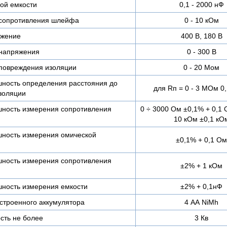
ой емкости
0,1 - 2000 нФ
 сопротивления шлейфа
0 - 10 кОм
яжение
400 В, 180 В
 напряжения
0 - 300 В
 повреждения изоляции
0 - 20 Мом
ность определения расстояния до
для Rп = 0 - 3 МОм 
золяции
ность измерения сопротивления
0 ÷ 3000 Ом ±0,1% + 0,1 
10 кОм ±0,1 кО
ность измерения омической
±0,1% + 0,1 Ом
ность измерения сопротивления
±2% + 1 кОм
ность измерения емкости
±2% + 0,1нФ
строенного аккумулятора
4 АА NiMh
сть не более
3 Кв