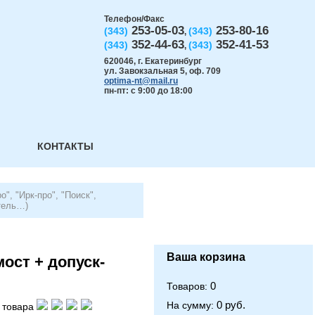
Телефон/Факс
253-05-03
253-80-16
(343)
(343)
,
352-44-63
352-41-53
(343)
(343)
,
620046
,
г. Екатеринбург
ул. Завокзальная 5, оф. 709
optima-nt@mail.ru
пн-пт: с 9:00 до 18:00
КОНТАКТЫ
", "Ирк-про", "Поиск",
тель…)
Ваша корзина
ост + допуск-
0
Товаров:
0 руб.
На сумму:
 товара