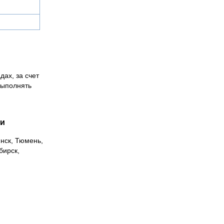
м
дах, за счет
выполнять
ии
инск, Тюмень,
бирск,