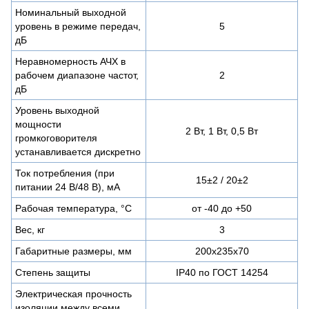
Номинальный выходной
уровень в режиме передач,
5
дБ
Неравномерность АЧХ в
рабочем диапазоне частот,
2
дБ
Уровень выходной
мощности
2 Вт, 1 Вт, 0,5 Вт
громкоговорителя
устанавливается дискретно
Ток потребления (при
15±2 / 20±2
питании 24 В/48 В), мА
Рабочая температура, °С
от -40 до +50
Вес, кг
3
Габаритные размеры, мм
200х235х70
Степень защиты
IP40 по ГОСТ 14254
Электрическая прочность
изоляции между всеми