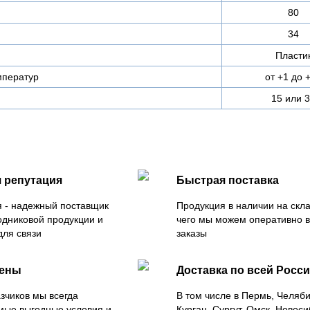
80
34
Пласти
мператур
от +1 до 
15 или 
 репутация
Быстрая поставка
 - надежный поставщик
Продукция в наличии на скла
одниковой продукции и
чего мы можем оперативно 
для связи
заказы
цены
Доставка по всей Росс
зчиков мы всегда
В том числе в Пермь, Челяб
мые выгодные условия и
Курган, Сургут, Омск, Новоси