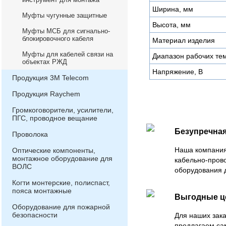
Ширина, мм
Муфты чугунные защитные
Высота, мм
Муфты МСБ для сигнально-
блокировочного кабеля
Материал изделия
Муфты для кабелей связи на
Диапазон рабочих те
объектах РЖД
Напряжение, В
Продукция 3М Telecom
Продукция Raychem
Громкоговорители, усилители,
ПГС, проводное вещание
Безупречная
Проволока
Наша компания
Оптические компоненты,
монтажное оборудование для
кабельно-пров
ВОЛС
оборудования 
Когти монтерские, полиспаст,
пояса монтажные
Выгодные 
Оборудование для пожарной
безопасности
Для наших зака
предлагаем са