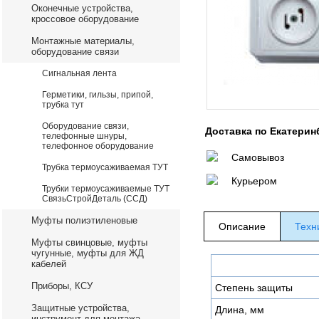
Оконечные устройства,
кроссовое оборудование
Монтажные материалы,
оборудование связи
Сигнальная лента
Герметики, гильзы, припой,
трубка тут
Оборудование связи,
Доставка по Екатерин
телефонные шнуры,
телефонное оборудование
Самовывоз
Трубка термоусаживаемая ТУТ
Курьером
Трубки термоусаживаемые ТУТ
СвязьСтройДеталь (ССД)
Муфты полиэтиленовые
Описание
Техн
Муфты свинцовые, муфты
чугунные, муфты для ЖД
кабелей
Приборы, КСУ
Степень защиты
Защитные устройства,
Длина, мм
инструмент для монтажа