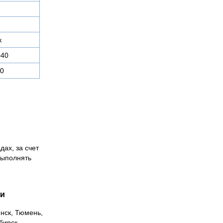
к
+40
30
дах, за счет
выполнять
ии
инск, Тюмень,
бирск,