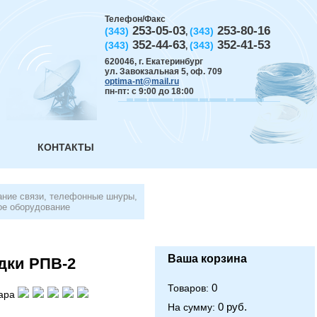
Телефон/Факс
253-05-03
253-80-16
(343)
(343)
,
352-44-63
352-41-53
(343)
(343)
,
620046
,
г. Екатеринбург
ул. Завокзальная 5, оф. 709
optima-nt@mail.ru
пн-пт: с 9:00 до 18:00
КОНТАКТЫ
ние связи, телефонные шнуры,
е оборудование
Ваша корзина
дки РПВ-2
0
Товаров:
ара
0 руб.
На сумму: