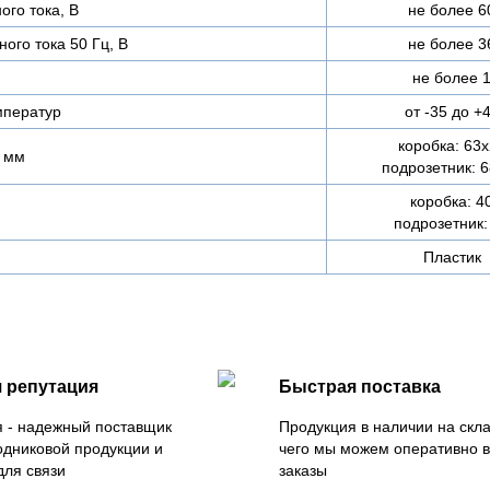
го тока, В
не более 6
ого тока 50 Гц, В
не более 3
не более 
мператур
от -35 до +
коробка: 63
 мм
подрозетник: 
коробка: 4
подрозетник:
Пластик
 репутация
Быстрая поставка
 - надежный поставщик
Продукция в наличии на скла
одниковой продукции и
чего мы можем оперативно 
для связи
заказы