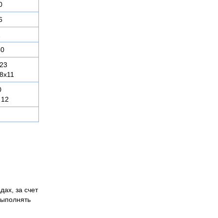
0
6
1
40
х23
68х11
0
 12
дах, за счет
выполнять