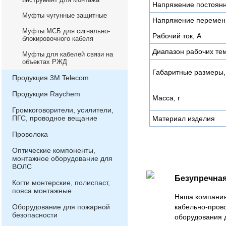
Напряжение постоянно
Муфты чугунные защитные
Напряжение переменн
Муфты МСБ для сигнально-
Рабочий ток, А
блокировочного кабеля
Диапазон рабочих те
Муфты для кабелей связи на
объектах РЖД
Габаритные размеры,
Продукция 3М Telecom
Продукция Raychem
Масса, г
Громкоговорители, усилители,
ПГС, проводное вещание
Материал изделия
Проволока
Оптические компоненты,
монтажное оборудование для
ВОЛС
Безупречная
Когти монтерские, полиспаст,
пояса монтажные
Наша компания
Оборудование для пожарной
кабельно-пров
безопасности
оборудования 