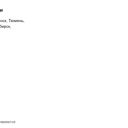
ии
инск, Тюмень,
бирск,
 является