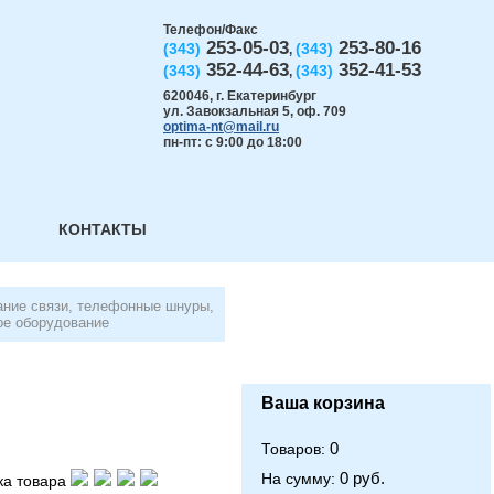
Телефон/Факс
253-05-03
253-80-16
(343)
(343)
,
352-44-63
352-41-53
(343)
(343)
,
620046
,
г. Екатеринбург
ул. Завокзальная 5, оф. 709
optima-nt@mail.ru
пн-пт: с 9:00 до 18:00
КОНТАКТЫ
ние связи, телефонные шнуры,
е оборудование
Ваша корзина
0
Товаров:
0 руб.
На сумму:
а товара