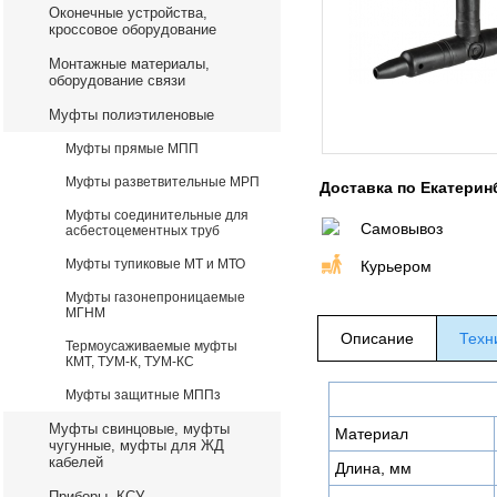
Оконечные устройства,
кроссовое оборудование
Монтажные материалы,
оборудование связи
Муфты полиэтиленовые
Муфты прямые МПП
Муфты разветвительные МРП
Доставка по Екатерин
Муфты соединительные для
Самовывоз
асбестоцементных труб
Муфты тупиковые МТ и МТО
Курьером
Муфты газонепроницаемые
МГНМ
Описание
Техн
Термоусаживаемые муфты
КМТ, ТУМ-К, ТУМ-КС
Муфты защитные МППз
Муфты свинцовые, муфты
Материал
чугунные, муфты для ЖД
кабелей
Длина, мм
Приборы, КСУ