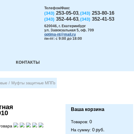
Телефон/Факс
253-05-03
253-80-16
(343)
(343)
,
352-44-63
352-41-53
(343)
(343)
,
620046
,
г. Екатеринбург
ул. Завокзальная 5, оф. 709
optima-nt@mail.ru
пн-пт: с 9:00 до 18:00
КОНТАКТЫ
овые
/
Муфты защитные МППз
тная
Ваша корзина
010
0
Товаров:
товара
0 руб.
На сумму: