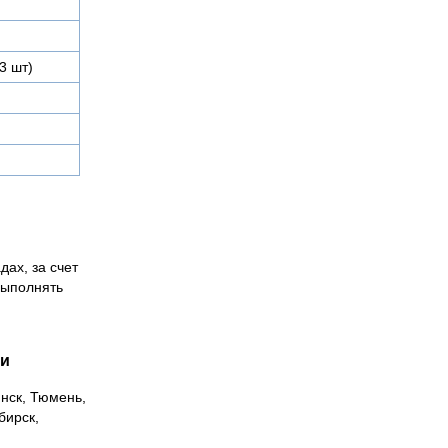
3 шт)
дах, за счет
выполнять
ии
инск, Тюмень,
бирск,