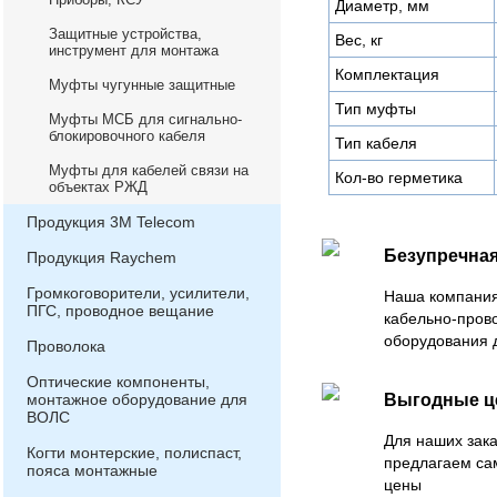
Диаметр, мм
Защитные устройства,
Вес, кг
инструмент для монтажа
Комплектация
Муфты чугунные защитные
Тип муфты
Муфты МСБ для сигнально-
блокировочного кабеля
Тип кабеля
Муфты для кабелей связи на
Кол-во герметика
объектах РЖД
Продукция 3М Telecom
Безупречная
Продукция Raychem
Громкоговорители, усилители,
Наша компания
ПГС, проводное вещание
кабельно-пров
оборудования 
Проволока
Оптические компоненты,
монтажное оборудование для
Выгодные 
ВОЛС
Для наших зака
Когти монтерские, полиспаст,
предлагаем са
пояса монтажные
цены