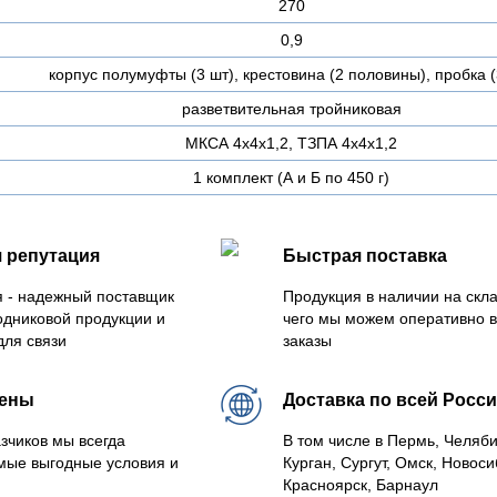
270
0,9
корпус полумуфты (3 шт), крестовина (2 половины), пробка (
разветвительная тройниковая
МКСА 4х4х1,2, ТЗПА 4х4х1,2
1 комплект (А и Б по 450 г)
 репутация
Быстрая поставка
 - надежный поставщик
Продукция в наличии на скла
одниковой продукции и
чего мы можем оперативно 
для связи
заказы
цены
Доставка по всей Росс
зчиков мы всегда
В том числе в Пермь, Челяб
мые выгодные условия и
Курган, Сургут, Омск, Новоси
Красноярск, Барнаул