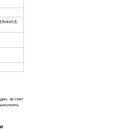
19х4х0,8;
дах, за счет
выполнять
ии