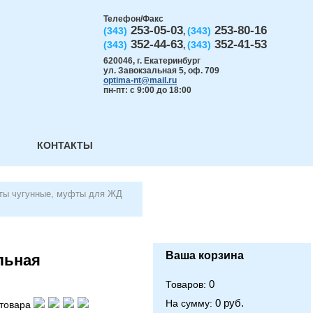
Телефон/Факс
253-05-03
253-80-16
(343)
(343)
,
352-44-63
352-41-53
(343)
(343)
,
620046
,
г. Екатеринбург
ул. Завокзальная 5, оф. 709
optima-nt@mail.ru
пн-пт: с 9:00 до 18:00
КОНТАКТЫ
ты чугунные, муфты для ЖД
Ваша корзина
льная
0
Товаров:
0 руб.
На сумму:
товара