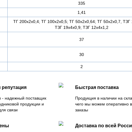
335
1,41
ТГ 200х2х0,4; ТГ 100х2х0,5; ТГ 50х2х0,64; ТГ 50х2х0,7, ТЗГ 
ТЗГ 19х4х0,9; ТЗГ 12х4х1,2
37
30
2
 репутация
Быстрая поставка
 - надежный поставщик
Продукция в наличии на скла
одниковой продукции и
чего мы можем оперативно 
для связи
заказы
цены
Доставка по всей Росс