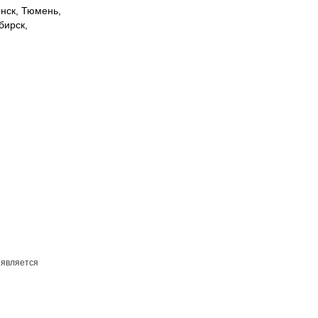
инск, Тюмень,
бирск,
 является