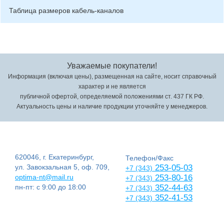
Таблица размеров кабель-каналов
Уважаемые покупатели!
Информация (включая цены), размещенная на сайте, носит справочный
характер и не является
публичной офертой, определяемой положениями ст. 437 ГК РФ.
Актуальность цены и наличие продукции уточняйте у менеджеров.
620046, г. Екатеринбург,
Телефон/Факс
ул. Завокзальная 5, оф. 709,
253-05-03
+7 (343)
optima-nt@mail.ru
253-80-16
+7 (343)
пн-пт: с 9:00 до 18:00
352-44-63
+7 (343)
352-41-53
+7 (343)