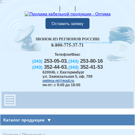
Оставить заявку
ЗВОНОК ИЗ РЕГИОНОВ РОССИИ:
8-800-775-37-71
Телефон/Факс
253-05-03
253-80-16
(343)
(343)
,
352-44-63
352-41-53
(343)
(343)
,
620046
,
г. Екатеринбург
ул. Завокзальная 5, оф. 709
optima-nt@mail.ru
пн-пт: с 9:00 до 18:00
Каталог продукции
Главная
/
Продукция
/