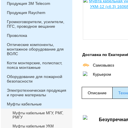
Продукция 3М Telecom
Продукция Raychem
Громкоговорители, усилители,
ПГС, проводное вещание
Проволока
Оптические компоненты,
монтажное оборудование для
ВОЛС
Доставка по Екатерин
Когти монтерские, полиспаст,
Самовывоз
пояса монтажные
Курьером
Оборудование для пожарной
безопасности
Электротехническая продукция
Описание
Техн
и прочие материалы
Муфты кабельные
Муфты кабельные МГУ, РМГ,
РМГУ
Безупречная
Муфты кабельные УКМ