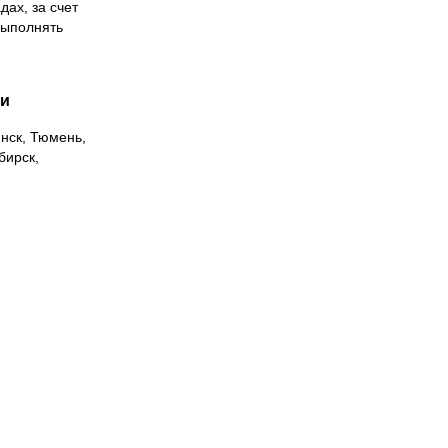
дах, за счет
выполнять
ии
инск, Тюмень,
бирск,