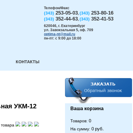
Телефон/Факс
253-05-03
253-80-16
(343)
(343)
,
352-44-63
352-41-53
(343)
(343)
,
620046
,
г. Екатеринбург
ул. Завокзальная 5, оф. 709
optima-nt@mail.ru
пн-пт: с 9:00 до 18:00
КОНТАКТЫ
ная УКМ-12
Ваша корзина
0
Товаров:
 товара
0 руб.
На сумму: