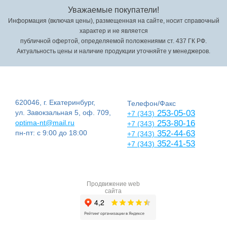
Уважаемые покупатели!
Информация (включая цены), размещенная на сайте, носит справочный
характер и не является
публичной офертой, определяемой положениями ст. 437 ГК РФ.
Актуальность цены и наличие продукции уточняйте у менеджеров.
620046, г. Екатеринбург,
Телефон/Факс
ул. Завокзальная 5, оф. 709,
253-05-03
+7 (343)
optima-nt@mail.ru
253-80-16
+7 (343)
пн-пт: с 9:00 до 18:00
352-44-63
+7 (343)
352-41-53
+7 (343)
Продвижение web
сайта