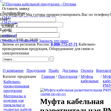
Оставить заявку
Телефон/Факс
Есть вопросы? Мы готовы проконсультировать Вас по телефону!
(343)
253-05-03
,
(343)
253-80-16
Имя*:
(343)
352-44-63
,
(343)
352-41-53
Телефон*:
620046
,
г. Екатеринбург
E-mail:
ул. Завокзальная 5, оф. 709
optima-nt@mail.ru
ВОПРОС
пн-пт: с 9:00 до 18:00
Отправить сообщение
Закрыть это окно
Звонок из регионов России:
8-800-775-37-71
Кабельно-
проводниковая продукция,
Оборудование для связи и
электротехники
О компании
Продукция
Прайс
Доставка
Оплата
Контакт
Каталог продукции
Главная
/
Продукция
/
Муфты
/
Муф
кабельные
кабе
Кабельно-
РМ
проводниковая
продукция
Материалы и
Муфта кабельная
изделия для
прокладки и
разветвительная Р
подвески кабеля