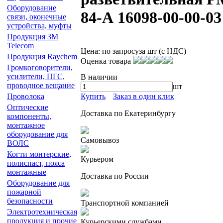
Оборудование
84-А 16098-00-00-03
связи, оконечные
устройства, муфты
Продукция 3М
Telecom
Цена:
по запросу
за шт (с НДС)
Продукция Raychem
Оценка товара
Громкоговорители,
усилители, ПГС,
В наличии
проводное вещание
шт
Купить
Заказ в один клик
Проволока
Оптические
Доставка по Екатеринбургу
компоненты,
монтажное
оборудование для
Самовывоз
ВОЛС
Когти монтерские,
Курьером
полиспаст, пояса
монтажные
Доставка по России
Оборудование для
пожарной
безопасности
Транспортной компанией
Электротехническая
продукция и прочие
Курьерскими службами