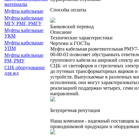
материалы
Способы оплаты
Муфты кабельные
Муфты кабельные
МГУ, РМГ, РМГУ
Банковский перевод
Муфты кабельные
Описание
УКМ
Технические характеристики
Муфты кабельные
Чертежи и ГОСТы
УПМ
Муфта кабельная разветвительная РМУ7-
00-00-03 позволяет обустраивать ответвл
Муфты кабельные
группового кабеля на широкий спектр а
РМ, РМУ
СЦБ: от светофоров и стрелочных элект
СЦБ оборудование
до путевых трансформаторных ящиков и
для жд
устройств. Выпускаемые в различных к
исполнения, они могут характеризоватьс
реализацией поддержки четырех, семи и
направлений.
Безупречная репутация
Наша компания - надежный поставщик к
проводниковой продукции и оборудовани