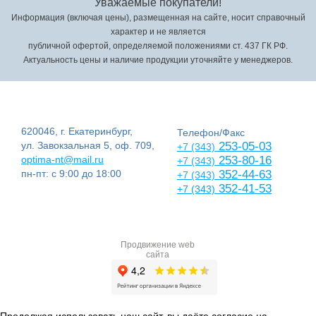
Уважаемые покупатели!
Информация (включая цены), размещенная на сайте, носит справочный
характер и не является
публичной офертой, определяемой положениями ст. 437 ГК РФ.
Актуальность цены и наличие продукции уточняйте у менеджеров.
620046, г. Екатеринбург,
Телефон/Факс
ул. Завокзальная 5, оф. 709,
253-05-03
+7 (343)
optima-nt@mail.ru
253-80-16
+7 (343)
пн-пт: с 9:00 до 18:00
352-44-63
+7 (343)
352-41-53
+7 (343)
Продвижение web
сайта
Продолжая использовать наш сайт, вы даёте согласие на