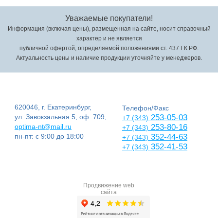
Уважаемые покупатели!
Информация (включая цены), размещенная на сайте, носит справочный
характер и не является
публичной офертой, определяемой положениями ст. 437 ГК РФ.
Актуальность цены и наличие продукции уточняйте у менеджеров.
620046, г. Екатеринбург,
Телефон/Факс
ул. Завокзальная 5, оф. 709,
253-05-03
+7 (343)
optima-nt@mail.ru
253-80-16
+7 (343)
пн-пт: с 9:00 до 18:00
352-44-63
+7 (343)
352-41-53
+7 (343)
Продвижение web
сайта