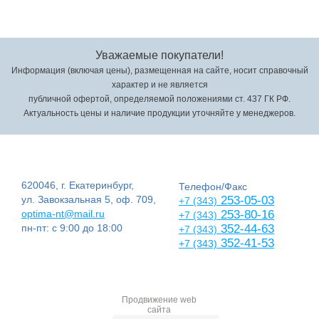
Уважаемые покупатели!
Информация (включая цены), размещенная на сайте, носит справочный
характер и не является
публичной офертой, определяемой положениями ст. 437 ГК РФ.
Актуальность цены и наличие продукции уточняйте у менеджеров.
620046, г. Екатеринбург,
Телефон/Факс
ул. Завокзальная 5, оф. 709,
253-05-03
+7 (343)
optima-nt@mail.ru
253-80-16
+7 (343)
пн-пт: с 9:00 до 18:00
352-44-63
+7 (343)
352-41-53
+7 (343)
Продвижение web
сайта